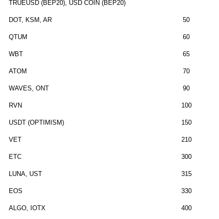
TRUEUSD (BEP20), USD COIN (BEP20)
DOT, KSM, AR
50
QTUM
60
WBT
65
ATOM
70
WAVES, ONT
90
RVN
100
USDT (OPTIMISM)
150
VET
210
ETC
300
LUNA, UST
315
EOS
330
ALGO, IOTX
400