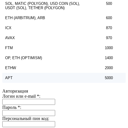
SOL, MATIC (POLYGON), USD COIN (SOL),
500
USDT (SOL), TETHER (POLYGON)
ETH (ARBITRUM), ARB
600
ICX
870
AVAX
970
FTM
1000
OP, ETH (OPTIMISM)
1400
ETHW
2000
APT
5000
Авторизация
Логин или e-mail
*
:
Пароль
*
:
Персональный пин код: