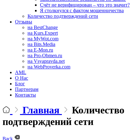
Счёт не верифицирован – что это значит?
Я столкнулся с фактом мошенничества
Количество подтверждений сети
Отзывы
на BestChange
на Kurs.Expert
на MyWot.com
на Bits.Media
на E-Mon.ru
на Pro-Obmen.ru
на Vsyapravda.net
на WebProverka.com
AML
О Нас
Блог
Партнерам
Контакты
Главная
Количество
подтверждений сети
Back