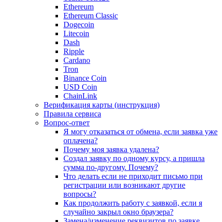
Ethereum
Ethereum Classic
Dogecoin
Litecoin
Dash
Ripple
Cardano
Tron
Binance Coin
USD Coin
ChainLink
Верификация карты (инструкция)
Правила сервиса
Вопрос-ответ
Я могу отказаться от обмена, если заявка уже
оплачена?
Почему моя заявка удалена?
Создал заявку по одному курсу, а пришла
сумма по-другому. Почему?
Что делать если не приходит письмо при
регистрации или возникают другие
вопросы?
Как продолжить работу с заявкой, если я
случайно закрыл окно браузера?
Замена/изменение реквизитов по заявке