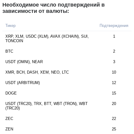
Необходимое число подтверждений в
зависимости от валюты:
Тикер
Подтверждения
XRP, XLM, USDC (XLM), AVAX (XCHAIN), SUI,
1
TONCOIN
BTC
2
USDT (OMNI), NEAR
3
XMR, BCH, DASH, XEM, NEO, LTC
10
USDT (ARBITRUM)
12
DOGE
15
USDT (TRC20), TRX, BTT, WBT (TRON), WBT
20
(TRC20)
ZEC
22
ZEN
25