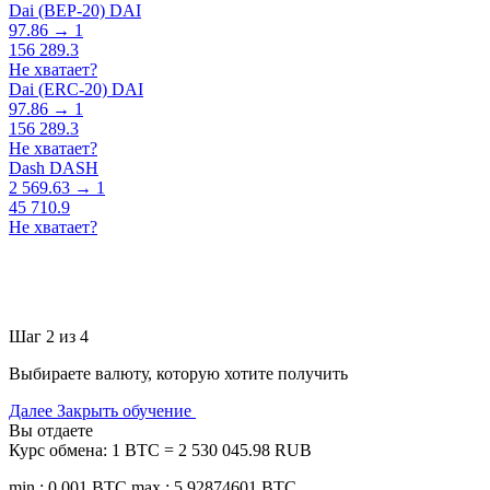
Dai (BEP-20) DAI
97.86 → 1
156 289.3
Не хватает?
Dai (ERC-20) DAI
97.86 → 1
156 289.3
Не хватает?
Dash DASH
2 569.63 → 1
45 710.9
Не хватает?
Шаг 2 из 4
Выбираете валюту, которую хотите получить
Далее
Закрыть обучение
Вы отдаете
Курс обмена:
1 BTC = 2 530 045.98 RUB
min.: 0.001 BTC
max.: 5.92874601 BTC