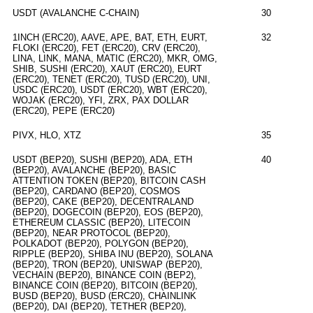
USDT (AVALANCHE C-CHAIN)
30
1INCH (ERC20), AAVE, APE, BAT, ETH, EURT,
32
FLOKI (ERC20), FET (ERC20), CRV (ERC20),
LINA, LINK, MANA, MATIC (ERC20), MKR, OMG,
SHIB, SUSHI (ERC20), XAUT (ERC20), EURT
(ERC20), TENET (ERC20), TUSD (ERC20), UNI,
USDC (ERC20), USDT (ERC20), WBT (ERC20),
WOJAK (ERC20), YFI, ZRX, PAX DOLLAR
(ERC20), PEPE (ERC20)
PIVX, HLO, XTZ
35
USDT (BEP20), SUSHI (BEP20), ADA, ETH
40
(BEP20), AVALANCHE (BEP20), BASIC
ATTENTION TOKEN (BEP20), BITCOIN CASH
(BEP20), CARDANO (BEP20), COSMOS
(BEP20), CAKE (BEP20), DECENTRALAND
(BEP20), DOGECOIN (BEP20), EOS (BEP20),
ETHEREUM CLASSIC (BEP20), LITECOIN
(BEP20), NEAR PROTOCOL (BEP20),
POLKADOT (BEP20), POLYGON (BEP20),
RIPPLE (BEP20), SHIBA INU (BEP20), SOLANA
(BEP20), TRON (BEP20), UNISWAP (BEP20),
VECHAIN (BEP20), BINANCE COIN (BEP2),
BINANCE COIN (BEP20), BITCOIN (BEP20),
BUSD (BEP20), BUSD (ERC20), CHAINLINK
(BEP20), DAI (BEP20), TETHER (BEP20),