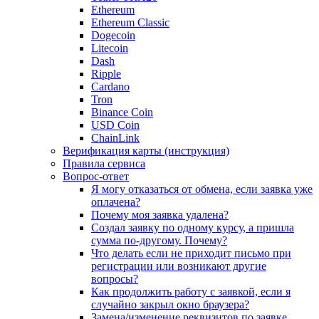
Ethereum
Ethereum Classic
Dogecoin
Litecoin
Dash
Ripple
Cardano
Tron
Binance Coin
USD Coin
ChainLink
Верификация карты (инструкция)
Правила сервиса
Вопрос-ответ
Я могу отказаться от обмена, если заявка уже
оплачена?
Почему моя заявка удалена?
Создал заявку по одному курсу, а пришла
сумма по-другому. Почему?
Что делать если не приходит письмо при
регистрации или возникают другие
вопросы?
Как продолжить работу с заявкой, если я
случайно закрыл окно браузера?
Замена/изменение реквизитов по заявке