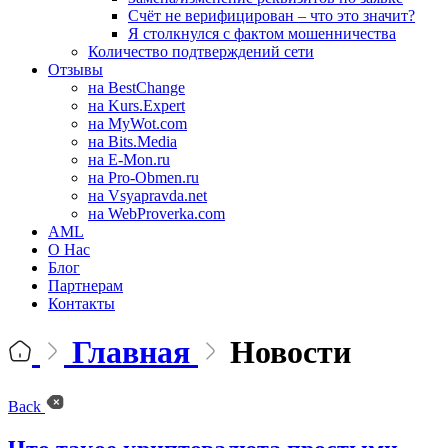
Счёт не верифицирован – что это значит?
Я столкнулся с фактом мошенничества
Количество подтверждений сети
Отзывы
на BestChange
на Kurs.Expert
на MyWot.com
на Bits.Media
на E-Mon.ru
на Pro-Obmen.ru
на Vsyapravda.net
на WebProverka.com
AML
О Нас
Блог
Партнерам
Контакты
Главная
Новости
Back