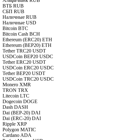
Альфа-Банк RUB
ВТБ RUB
СБП RUB
Наличные RUB
Наличные USD
Bitcoin BTC
Bitcoin Cash BCH
Ethereum (ERC20) ETH
Ethereum (BEP20) ETH
Tether TRC20 USDT
USDCoin BEP20 USDC
Tether ERC20 USDT
USDCoin ERC20 USDC
Tether BEP20 USDT
USDCoin TRC20 USDC
Monero XMR
TRON TRX
Litecoin LTC
Dogecoin DOGE
Dash DASH
Dai (BEP-20) DAI
Dai (ERC-20) DAI
Ripple XRP
Polygon MATIC
Cardano ADA