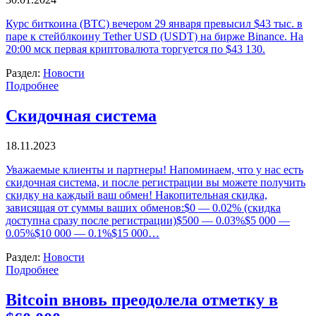
Курс биткоина (BTC) вечером 29 января превысил $43 тыс. в
паре к стейблкоину Tether USD (USDT) на бирже Binance. На
20:00 мск первая криптовалюта торгуется по $43 130.
Раздел:
Новости
Подробнее
Скидочная система
18.11.2023
Уважаемые клиенты и партнеры! Напоминаем, что у нас есть
скидочная система, и после регистрации вы можете получить
скидку на каждый ваш обмен! Накопительная скидка,
зависящая от суммы ваших обменов:$0 — 0.02% (скидка
доступна сразу после регистрации)$500 — 0.03%$5 000 —
0.05%$10 000 — 0.1%$15 000…
Раздел:
Новости
Подробнее
Bitcoin вновь преодолела отметку в