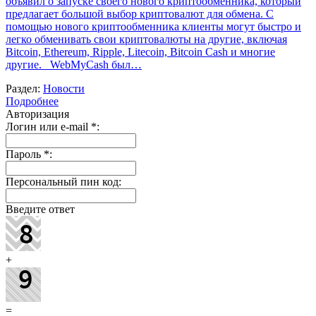
объявил о запуске своего нового криптообменника, который
предлагает большой выбор криптовалют для обмена. С
помощью нового криптообменника клиенты могут быстро и
легко обменивать свои криптовалюты на другие, включая
Bitcoin, Ethereum, Ripple, Litecoin, Bitcoin Cash и многие
другие. WebMyCash был…
Раздел:
Новости
Подробнее
Авторизация
Логин или e-mail
*
:
Пароль
*
:
Персональный пин код:
Введите ответ
+
=