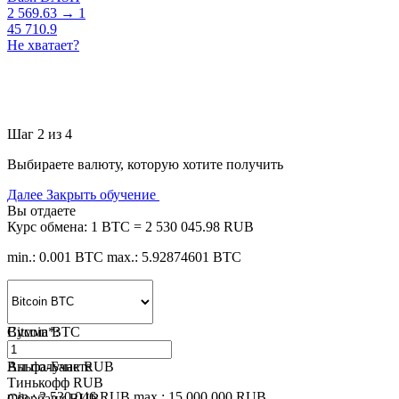
2 569.63 → 1
45 710.9
Не хватает?
Шаг 2 из 4
Выбираете валюту, которую хотите получить
Далее
Закрыть обучение
Вы отдаете
Курс обмена:
1 BTC = 2 530 045.98 RUB
min.: 0.001 BTC
max.: 5.92874601 BTC
Bitcoin BTC
Сумма
*
:
Альфа-Банк RUB
Вы получаете
Тинькофф RUB
min.: 2 530.046 RUB
max.: 15 000 000 RUB
Сбербанк RUB