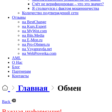
Счёт не верифицирован – что это значит?
Я столкнулся с фактом мошенничества
Количество подтверждений сети
Отзывы
на BestChange
на Kurs.Expert
на MyWot.com
на Bits.Media
на E-Mon.ru
на Pro-Obmen.ru
на Vsyapravda.net
на WebProverka.com
AML
О Нас
Блог
Партнерам
Контакты
Главная
Обмен
Back
Важная информация!