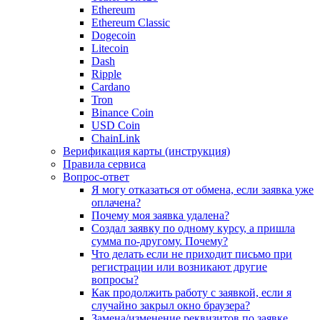
Ethereum
Ethereum Classic
Dogecoin
Litecoin
Dash
Ripple
Cardano
Tron
Binance Coin
USD Coin
ChainLink
Верификация карты (инструкция)
Правила сервиса
Вопрос-ответ
Я могу отказаться от обмена, если заявка уже
оплачена?
Почему моя заявка удалена?
Создал заявку по одному курсу, а пришла
сумма по-другому. Почему?
Что делать если не приходит письмо при
регистрации или возникают другие
вопросы?
Как продолжить работу с заявкой, если я
случайно закрыл окно браузера?
Замена/изменение реквизитов по заявке