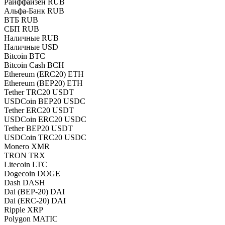
Райффайзен RUB
Альфа-Банк RUB
ВТБ RUB
СБП RUB
Наличные RUB
Наличные USD
Bitcoin BTC
Bitcoin Cash BCH
Ethereum (ERC20) ETH
Ethereum (BEP20) ETH
Tether TRC20 USDT
USDCoin BEP20 USDC
Tether ERC20 USDT
USDCoin ERC20 USDC
Tether BEP20 USDT
USDCoin TRC20 USDC
Monero XMR
TRON TRX
Litecoin LTC
Dogecoin DOGE
Dash DASH
Dai (BEP-20) DAI
Dai (ERC-20) DAI
Ripple XRP
Polygon MATIC