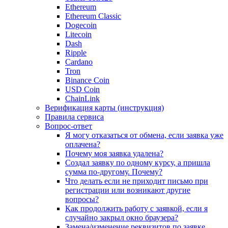
Ethereum
Ethereum Classic
Dogecoin
Litecoin
Dash
Ripple
Cardano
Tron
Binance Coin
USD Coin
ChainLink
Верификация карты (инструкция)
Правила сервиса
Вопрос-ответ
Я могу отказаться от обмена, если заявка уже
оплачена?
Почему моя заявка удалена?
Создал заявку по одному курсу, а пришла
сумма по-другому. Почему?
Что делать если не приходит письмо при
регистрации или возникают другие
вопросы?
Как продолжить работу с заявкой, если я
случайно закрыл окно браузера?
Замена/изменение реквизитов по заявке