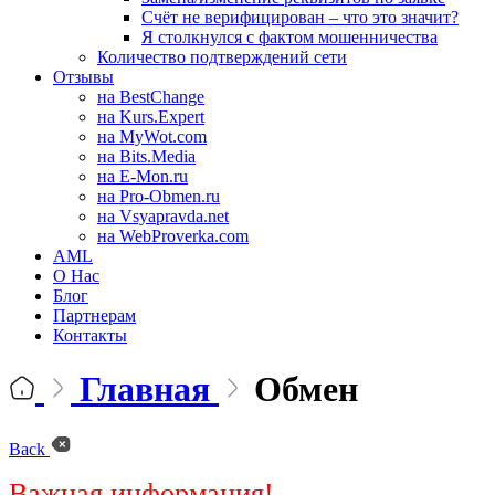
Счёт не верифицирован – что это значит?
Я столкнулся с фактом мошенничества
Количество подтверждений сети
Отзывы
на BestChange
на Kurs.Expert
на MyWot.com
на Bits.Media
на E-Mon.ru
на Pro-Obmen.ru
на Vsyapravda.net
на WebProverka.com
AML
О Нас
Блог
Партнерам
Контакты
Главная
Обмен
Back
Важная информация!