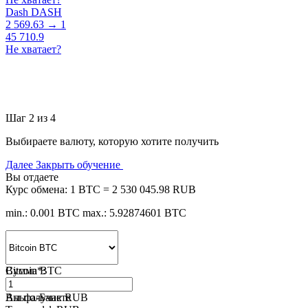
Dash DASH
2 569.63 → 1
45 710.9
Не хватает?
Шаг 2 из 4
Выбираете валюту, которую хотите получить
Далее
Закрыть обучение
Вы отдаете
Курс обмена:
1 BTC = 2 530 045.98 RUB
min.: 0.001 BTC
max.: 5.92874601 BTC
Bitcoin BTC
Сумма
*
:
Альфа-Банк RUB
Вы получаете