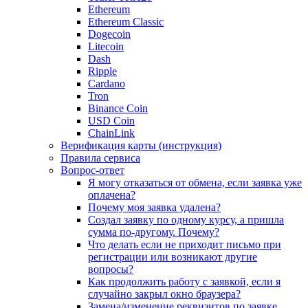
Ethereum
Ethereum Classic
Dogecoin
Litecoin
Dash
Ripple
Cardano
Tron
Binance Coin
USD Coin
ChainLink
Верификация карты (инструкция)
Правила сервиса
Вопрос-ответ
Я могу отказаться от обмена, если заявка уже
оплачена?
Почему моя заявка удалена?
Создал заявку по одному курсу, а пришла
сумма по-другому. Почему?
Что делать если не приходит письмо при
регистрации или возникают другие
вопросы?
Как продолжить работу с заявкой, если я
случайно закрыл окно браузера?
Замена/изменение реквизитов по заявке