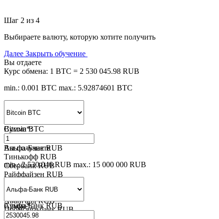
Шаг 2 из 4
Выбираете валюту, которую хотите получить
Далее
Закрыть обучение
Вы отдаете
Курс обмена:
1 BTC = 2 530 045.98 RUB
min.: 0.001 BTC
max.: 5.92874601 BTC
Bitcoin BTC
Сумма
*
:
Альфа-Банк RUB
Вы получаете
Тинькофф RUB
min.: 2 530.046 RUB
max.: 15 000 000 RUB
Сбербанк RUB
Райффайзен RUB
ВТБ RUB
Русский Стандарт RUB
Авангард RUB
Альфа-Банк RUB
Сумма
*
:
Промсвязьбанк RUB
Газпромбанк RUB