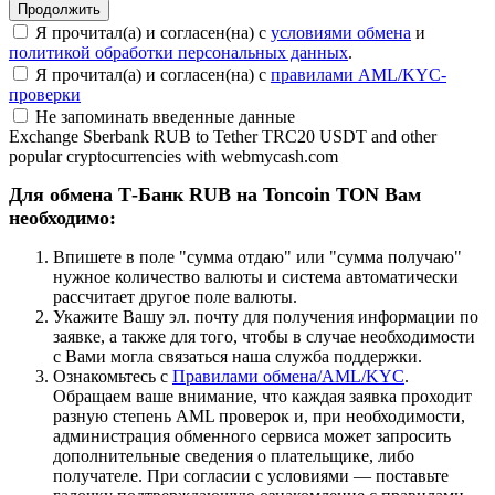
Я прочитал(а) и согласен(на) с
условиями обмена
и
политикой обработки персональных данных
.
Я прочитал(а) и согласен(на) с
правилами AML/KYC-
проверки
Не запоминать введенные данные
Exchange Sberbank RUB to Tether TRC20 USDT and other
popular cryptocurrencies with webmycash.com
Для обмена Т-Банк RUB на Toncoin TON Вам
необходимо:
Впишете в поле "сумма отдаю" или "сумма получаю"
нужное количество валюты и система автоматически
рассчитает другое поле валюты.
Укажите Вашу эл. почту для получения информации по
заявке, а также для того, чтобы в случае необходимости
с Вами могла связаться наша служба поддержки.
Ознакомьтесь с
Правилами обмена/AML/KYC
.
Обращаем ваше внимание, что каждая заявка проходит
разную степень AML проверок и, при необходимости,
администрация обменного сервиса может запросить
дополнительные сведения о плательщике, либо
получателе. При согласии с условиями — поставьте