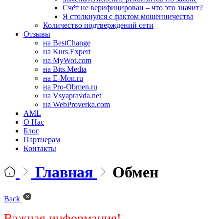
Счёт не верифицирован – что это значит?
Я столкнулся с фактом мошенничества
Количество подтверждений сети
Отзывы
на BestChange
на Kurs.Expert
на MyWot.com
на Bits.Media
на E-Mon.ru
на Pro-Obmen.ru
на Vsyapravda.net
на WebProverka.com
AML
О Нас
Блог
Партнерам
Контакты
Главная
Обмен
Back
Важная информация!