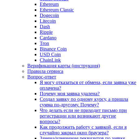
Ethereum
Ethereum Classic
Dogecoin
Litecoin
Dash
Ripple
Cardano
Tron
Binance Coin
USD Coin
ChainLink
Верификация карты (инструкция)
Правила сервиса
Вопрос-ответ
Я могу отказаться от обмена, если заявка уже
оплачена?
Почему моя заявка удалена?
Создал заявку по одному курсу, а пришла
сумма по-другому. Почему?
Что делать если не приходит письмо при
регистрации или возникают другие
вопросы?
Как продолжить работу с заявкой, если я
случайно закрыл окно браузера?
Замена/изменение реквизитов по заявке